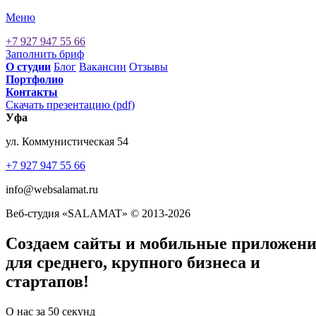
Меню
+7 927 947 55 66
Заполнить бриф
О cтудии
Блог
Вакансии
Отзывы
Портфолио
Контакты
Скачать презентацию (pdf)
Уфа
ул. Коммунистическая 54
+7 927 947 55 66
info@websalamat.ru
Веб-студия «SALAMAT» © 2013-2026
Создаем
сайты
и
мобильные приложен
для среднего, крупного бизнеса и
стартапов!
О нас
за 50 секунд