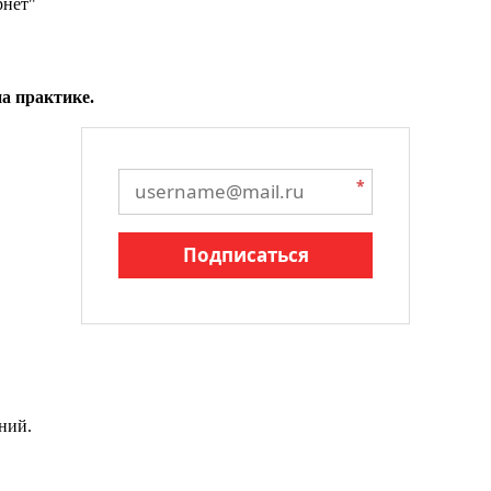
рнет"
а практике.
*
Подписаться
ний.