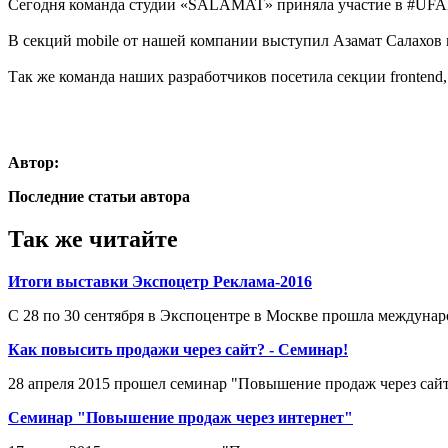
Сегодня команда студии «SALAMAT» приняла участие в #UF
В секций mobile от нашей компании выступил Азамат Салахов
Так же команда наших разработчиков посетила секции frontend,
Автор:
Последние статьи автора
Так же читайте
Итоги выставки Экспоцетр Реклама-2016
С 28 по 30 сентября в Экспоцентре в Москве прошла междунар
Как повысить продажи через сайт? - Семинар!
28 апреля 2015 прошел семинар "Повышение продаж через сай
Семинар "Повышение продаж через интернет"