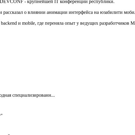
ADEVCONF - крупнейшей IT конференции республики.
 и рассказал о влиянии анимации интерфейса на юзабилити моб
 backend и mobile, где переняла опыт у ведущих разработчиков 
одная специализированн...
т"